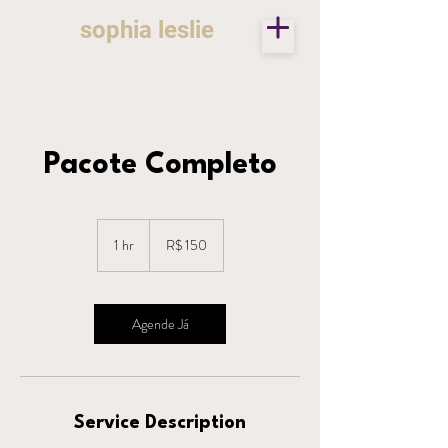
sophia leslie
Pacote Completo
150
Reais
1 hr
1
R$ 150
brasileiros
h
Agende Já
Service Description